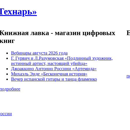
Технарь»
Книжная лавка - магазин цифровых
книг
Вебинары августа 2026 года
Г. Гурвич и Л.Разумовская «Подлинный художник,
истинный артист, настоящий убийца»
Джоаккино Антонио Россини «Артемида»
Михаэль Энде «Бесконечная история»
п
Вечер испанской гитары и танца фламенко
подробнее
России