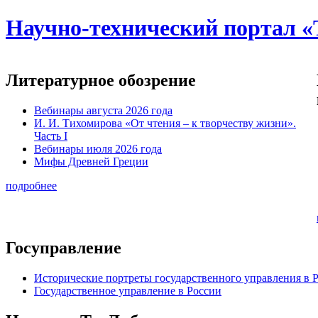
Научно-технический портал «
Литературное обозрение
Вебинары августа 2026 года
И. И. Тихомирова «От чтения – к творчеству жизни».
Часть I
Вебинары июля 2026 года
Мифы Древней Греции
подробнее
Госуправление
Исторические портреты государственного управления в 
Государственное управление в России