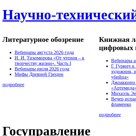
Научно-технический
Литературное обозрение
Книжная ла
цифровых 
Вебинары августа 2026 года
И. И. Тихомирова «От чтения – к
Вебинары а
творчеству жизни». Часть I
Г. Гурвич 
Вебинары июля 2026 года
художник, 
Мифы Древней Греции
убийца»
Джоаккино
подробнее
«Артемида
Михаэль Эн
Вечер испа
фламенко
подробнее
Госуправление