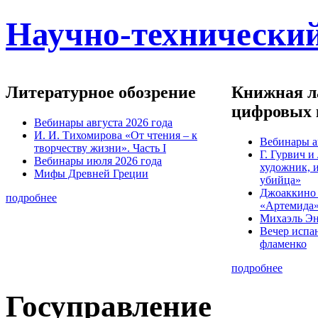
Научно-технический
Литературное обозрение
Книжная ла
цифровых 
Вебинары августа 2026 года
И. И. Тихомирова «От чтения – к
Вебинары а
творчеству жизни». Часть I
Г. Гурвич 
Вебинары июля 2026 года
художник, 
Мифы Древней Греции
убийца»
Джоаккино
подробнее
«Артемида
Михаэль Эн
Вечер испа
фламенко
подробнее
Госуправление