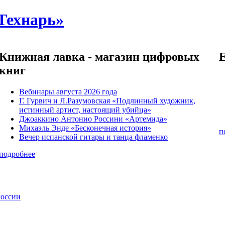
Технарь»
Книжная лавка - магазин цифровых
книг
Вебинары августа 2026 года
Г. Гурвич и Л.Разумовская «Подлинный художник,
истинный артист, настоящий убийца»
Джоаккино Антонио Россини «Артемида»
Михаэль Энде «Бесконечная история»
п
Вечер испанской гитары и танца фламенко
подробнее
России