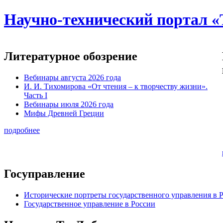
Научно-технический портал «
Литературное обозрение
Вебинары августа 2026 года
И. И. Тихомирова «От чтения – к творчеству жизни».
Часть I
Вебинары июля 2026 года
Мифы Древней Греции
подробнее
Госуправление
Исторические портреты государственного управления в 
Государственное управление в России