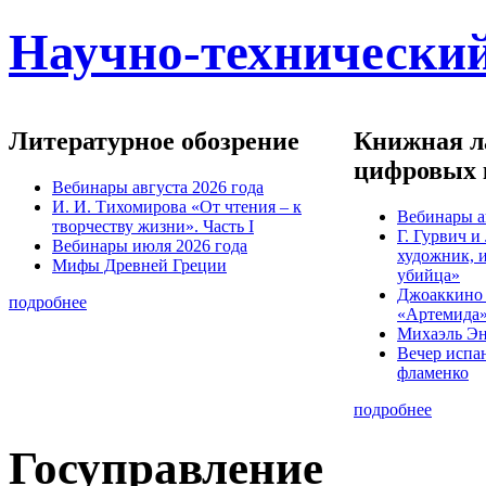
Научно-технический
Литературное обозрение
Книжная ла
цифровых 
Вебинары августа 2026 года
И. И. Тихомирова «От чтения – к
Вебинары а
творчеству жизни». Часть I
Г. Гурвич 
Вебинары июля 2026 года
художник, 
Мифы Древней Греции
убийца»
Джоаккино
подробнее
«Артемида
Михаэль Эн
Вечер испа
фламенко
подробнее
Госуправление