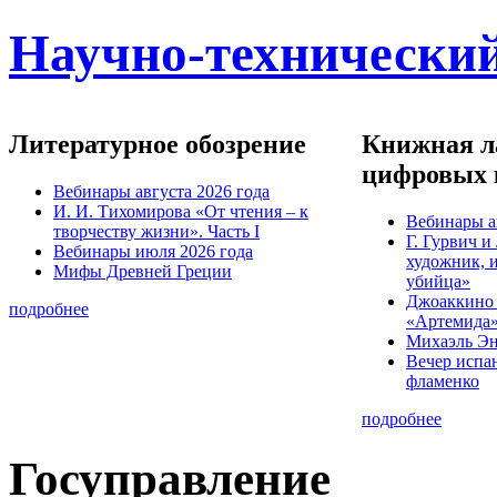
Научно-технический
Литературное обозрение
Книжная ла
цифровых 
Вебинары августа 2026 года
И. И. Тихомирова «От чтения – к
Вебинары а
творчеству жизни». Часть I
Г. Гурвич 
Вебинары июля 2026 года
художник, 
Мифы Древней Греции
убийца»
Джоаккино
подробнее
«Артемида
Михаэль Эн
Вечер испа
фламенко
подробнее
Госуправление