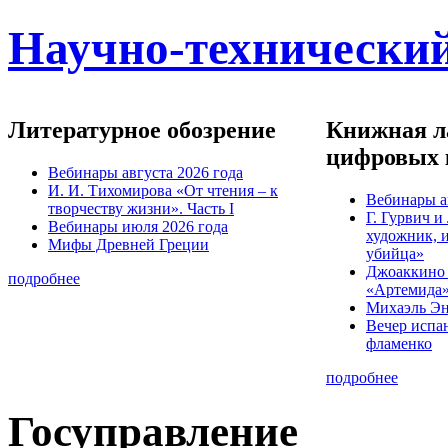
Научно-технический
Литературное обозрение
Книжная ла
цифровых 
Вебинары августа 2026 года
И. И. Тихомирова «От чтения – к
Вебинары а
творчеству жизни». Часть I
Г. Гурвич 
Вебинары июля 2026 года
художник, 
Мифы Древней Греции
убийца»
Джоаккино
подробнее
«Артемида
Михаэль Эн
Вечер испа
фламенко
подробнее
Госуправление