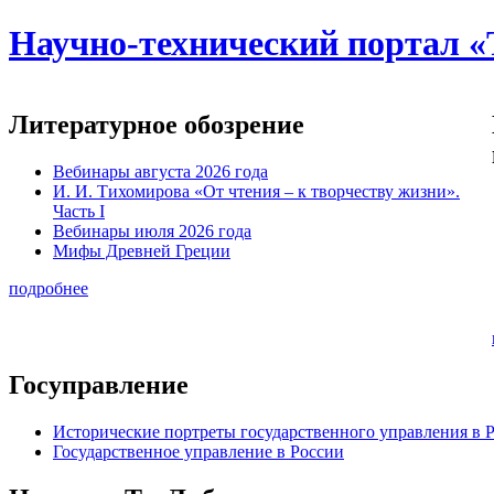
Научно-технический портал «
Литературное обозрение
Вебинары августа 2026 года
И. И. Тихомирова «От чтения – к творчеству жизни».
Часть I
Вебинары июля 2026 года
Мифы Древней Греции
подробнее
Госуправление
Исторические портреты государственного управления в 
Государственное управление в России