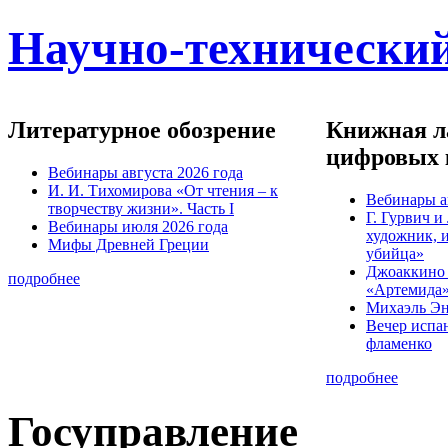
Научно-технический
Литературное обозрение
Книжная ла
цифровых 
Вебинары августа 2026 года
И. И. Тихомирова «От чтения – к
Вебинары а
творчеству жизни». Часть I
Г. Гурвич 
Вебинары июля 2026 года
художник, 
Мифы Древней Греции
убийца»
Джоаккино
подробнее
«Артемида
Михаэль Эн
Вечер испа
фламенко
подробнее
Госуправление