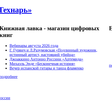
Технарь»
Книжная лавка - магазин цифровых
книг
Вебинары августа 2026 года
Г. Гурвич и Л.Разумовская «Подлинный художник,
истинный артист, настоящий убийца»
Джоаккино Антонио Россини «Артемида»
Михаэль Энде «Бесконечная история»
п
Вечер испанской гитары и танца фламенко
подробнее
России