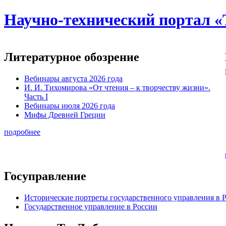
Научно-технический портал «
Литературное обозрение
Вебинары августа 2026 года
И. И. Тихомирова «От чтения – к творчеству жизни».
Часть I
Вебинары июля 2026 года
Мифы Древней Греции
подробнее
Госуправление
Исторические портреты государственного управления в 
Государственное управление в России