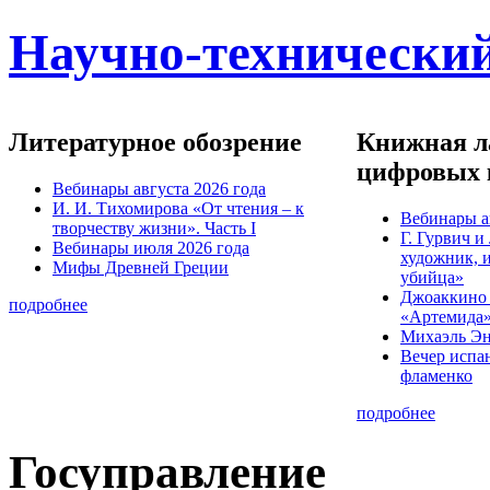
Научно-технический
Литературное обозрение
Книжная ла
цифровых 
Вебинары августа 2026 года
И. И. Тихомирова «От чтения – к
Вебинары а
творчеству жизни». Часть I
Г. Гурвич 
Вебинары июля 2026 года
художник, 
Мифы Древней Греции
убийца»
Джоаккино
подробнее
«Артемида
Михаэль Эн
Вечер испа
фламенко
подробнее
Госуправление