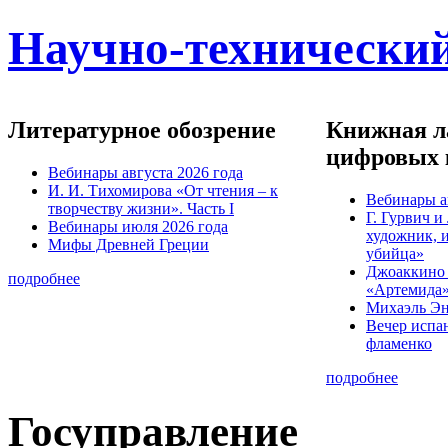
Научно-технический
Литературное обозрение
Книжная ла
цифровых 
Вебинары августа 2026 года
И. И. Тихомирова «От чтения – к
Вебинары а
творчеству жизни». Часть I
Г. Гурвич 
Вебинары июля 2026 года
художник, 
Мифы Древней Греции
убийца»
Джоаккино
подробнее
«Артемида
Михаэль Эн
Вечер испа
фламенко
подробнее
Госуправление