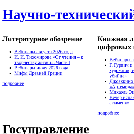
Научно-технический
Литературное обозрение
Книжная ла
цифровых 
Вебинары августа 2026 года
И. И. Тихомирова «От чтения – к
Вебинары а
творчеству жизни». Часть I
Г. Гурвич 
Вебинары июля 2026 года
художник, 
Мифы Древней Греции
убийца»
Джоаккино
подробнее
«Артемида
Михаэль Эн
Вечер испа
фламенко
подробнее
Госуправление