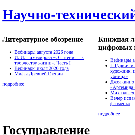
Научно-технический
Литературное обозрение
Книжная ла
цифровых 
Вебинары августа 2026 года
И. И. Тихомирова «От чтения – к
Вебинары а
творчеству жизни». Часть I
Г. Гурвич 
Вебинары июля 2026 года
художник, 
Мифы Древней Греции
убийца»
Джоаккино
подробнее
«Артемида
Михаэль Эн
Вечер испа
фламенко
подробнее
Госуправление