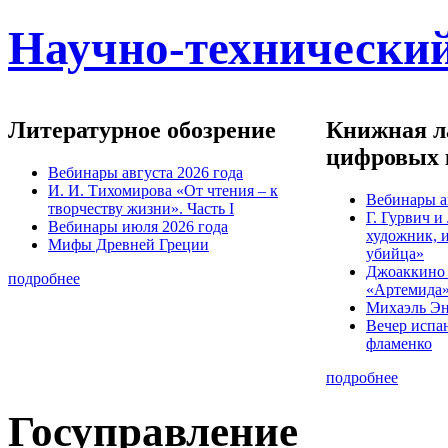
Научно-технический
Литературное обозрение
Книжная ла
цифровых 
Вебинары августа 2026 года
И. И. Тихомирова «От чтения – к
Вебинары а
творчеству жизни». Часть I
Г. Гурвич 
Вебинары июля 2026 года
художник, 
Мифы Древней Греции
убийца»
Джоаккино
подробнее
«Артемида
Михаэль Эн
Вечер испа
фламенко
подробнее
Госуправление