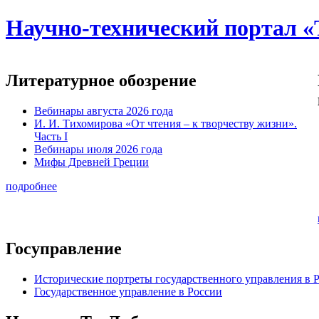
Научно-технический портал «
Литературное обозрение
Вебинары августа 2026 года
И. И. Тихомирова «От чтения – к творчеству жизни».
Часть I
Вебинары июля 2026 года
Мифы Древней Греции
подробнее
Госуправление
Исторические портреты государственного управления в 
Государственное управление в России