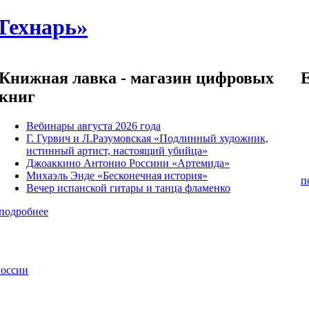
Технарь»
Книжная лавка - магазин цифровых
книг
Вебинары августа 2026 года
Г. Гурвич и Л.Разумовская «Подлинный художник,
истинный артист, настоящий убийца»
Джоаккино Антонио Россини «Артемида»
Михаэль Энде «Бесконечная история»
п
Вечер испанской гитары и танца фламенко
подробнее
России