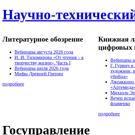
Научно-технический
Литературное обозрение
Книжная ла
цифровых 
Вебинары августа 2026 года
И. И. Тихомирова «От чтения – к
Вебинары а
творчеству жизни». Часть I
Г. Гурвич 
Вебинары июля 2026 года
художник, 
Мифы Древней Греции
убийца»
Джоаккино
подробнее
«Артемида
Михаэль Эн
Вечер испа
фламенко
подробнее
Госуправление