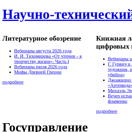
Научно-технический
Литературное обозрение
Книжная ла
цифровых 
Вебинары августа 2026 года
И. И. Тихомирова «От чтения – к
Вебинары а
творчеству жизни». Часть I
Г. Гурвич 
Вебинары июля 2026 года
художник, 
Мифы Древней Греции
убийца»
Джоаккино
подробнее
«Артемида
Михаэль Эн
Вечер испа
фламенко
подробнее
Госуправление