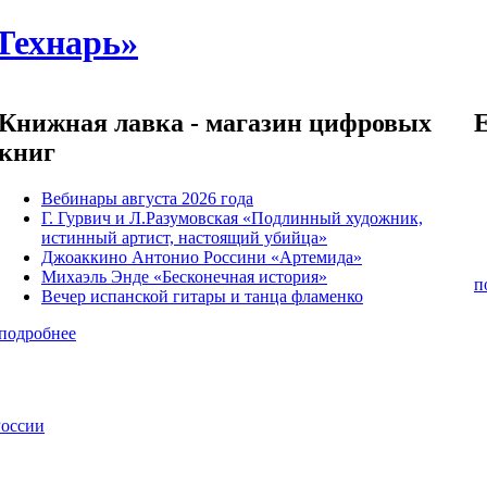
Технарь»
Книжная лавка - магазин цифровых
книг
Вебинары августа 2026 года
Г. Гурвич и Л.Разумовская «Подлинный художник,
истинный артист, настоящий убийца»
Джоаккино Антонио Россини «Артемида»
Михаэль Энде «Бесконечная история»
п
Вечер испанской гитары и танца фламенко
подробнее
России