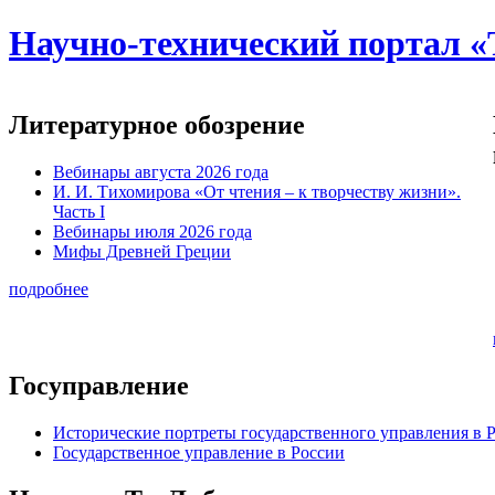
Научно-технический портал «
Литературное обозрение
Вебинары августа 2026 года
И. И. Тихомирова «От чтения – к творчеству жизни».
Часть I
Вебинары июля 2026 года
Мифы Древней Греции
подробнее
Госуправление
Исторические портреты государственного управления в 
Государственное управление в России