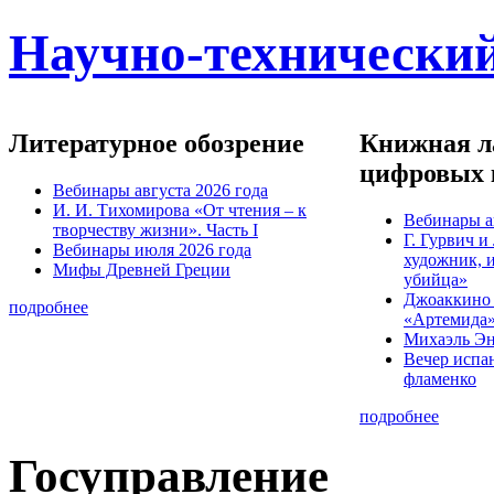
Научно-технический
Литературное обозрение
Книжная ла
цифровых 
Вебинары августа 2026 года
И. И. Тихомирова «От чтения – к
Вебинары а
творчеству жизни». Часть I
Г. Гурвич 
Вебинары июля 2026 года
художник, 
Мифы Древней Греции
убийца»
Джоаккино
подробнее
«Артемида
Михаэль Эн
Вечер испа
фламенко
подробнее
Госуправление