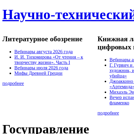
Научно-технический
Литературное обозрение
Книжная ла
цифровых 
Вебинары августа 2026 года
И. И. Тихомирова «От чтения – к
Вебинары а
творчеству жизни». Часть I
Г. Гурвич 
Вебинары июля 2026 года
художник, 
Мифы Древней Греции
убийца»
Джоаккино
подробнее
«Артемида
Михаэль Эн
Вечер испа
фламенко
подробнее
Госуправление