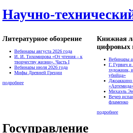
Научно-технический
Литературное обозрение
Книжная ла
цифровых 
Вебинары августа 2026 года
И. И. Тихомирова «От чтения – к
Вебинары а
творчеству жизни». Часть I
Г. Гурвич 
Вебинары июля 2026 года
художник, 
Мифы Древней Греции
убийца»
Джоаккино
подробнее
«Артемида
Михаэль Эн
Вечер испа
фламенко
подробнее
Госуправление