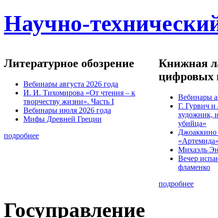
Научно-технический
Литературное обозрение
Книжная ла
цифровых 
Вебинары августа 2026 года
И. И. Тихомирова «От чтения – к
Вебинары а
творчеству жизни». Часть I
Г. Гурвич 
Вебинары июля 2026 года
художник, 
Мифы Древней Греции
убийца»
Джоаккино
подробнее
«Артемида
Михаэль Эн
Вечер испа
фламенко
подробнее
Госуправление