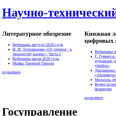
Научно-технический
Литературное обозрение
Книжная ла
цифровых 
Вебинары августа 2026 года
И. И. Тихомирова «От чтения – к
Вебинары а
творчеству жизни». Часть I
Г. Гурвич 
Вебинары июля 2026 года
художник, 
Мифы Древней Греции
убийца»
Джоаккино
подробнее
«Артемида
Михаэль Эн
Вечер испа
фламенко
подробнее
Госуправление