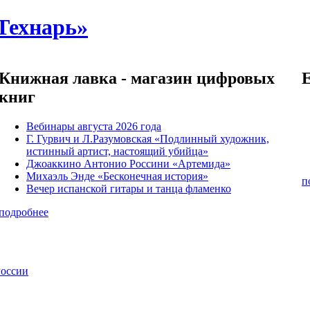
Технарь»
Книжная лавка - магазин цифровых
книг
Вебинары августа 2026 года
Г. Гурвич и Л.Разумовская «Подлинный художник,
истинный артист, настоящий убийца»
Джоаккино Антонио Россини «Артемида»
Михаэль Энде «Бесконечная история»
п
Вечер испанской гитары и танца фламенко
подробнее
России