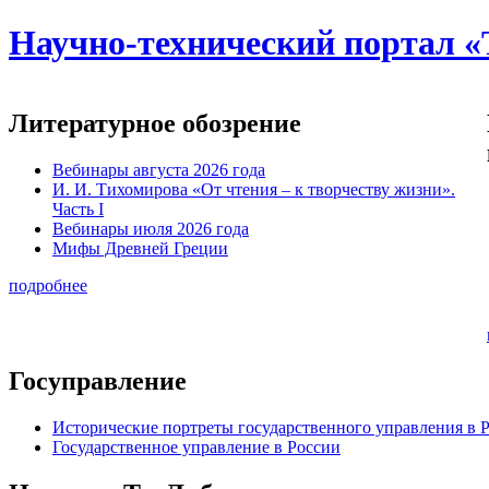
Научно-технический портал «
Литературное обозрение
Вебинары августа 2026 года
И. И. Тихомирова «От чтения – к творчеству жизни».
Часть I
Вебинары июля 2026 года
Мифы Древней Греции
подробнее
Госуправление
Исторические портреты государственного управления в 
Государственное управление в России