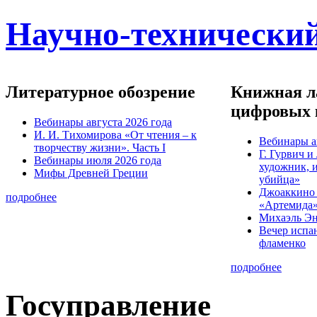
Научно-технический
Литературное обозрение
Книжная ла
цифровых 
Вебинары августа 2026 года
И. И. Тихомирова «От чтения – к
Вебинары а
творчеству жизни». Часть I
Г. Гурвич 
Вебинары июля 2026 года
художник, 
Мифы Древней Греции
убийца»
Джоаккино
подробнее
«Артемида
Михаэль Эн
Вечер испа
фламенко
подробнее
Госуправление