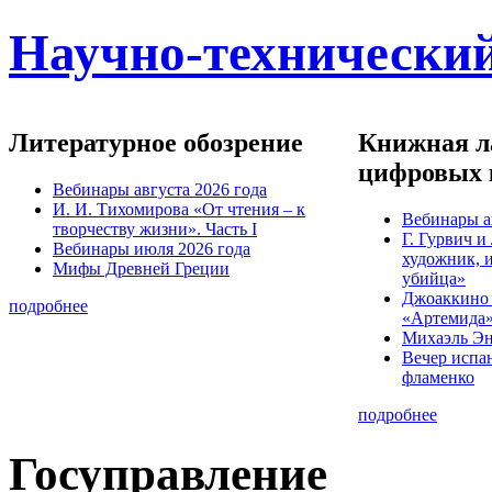
Научно-технический
Литературное обозрение
Книжная ла
цифровых 
Вебинары августа 2026 года
И. И. Тихомирова «От чтения – к
Вебинары а
творчеству жизни». Часть I
Г. Гурвич 
Вебинары июля 2026 года
художник, 
Мифы Древней Греции
убийца»
Джоаккино
подробнее
«Артемида
Михаэль Эн
Вечер испа
фламенко
подробнее
Госуправление