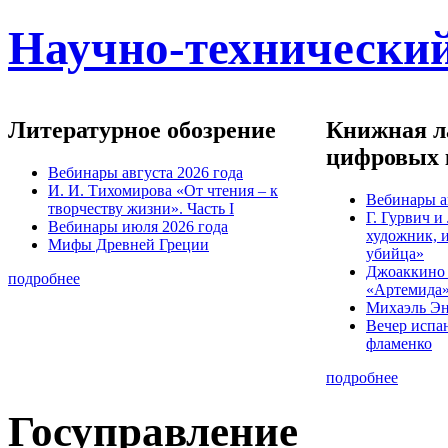
Научно-технический
Литературное обозрение
Книжная ла
цифровых 
Вебинары августа 2026 года
И. И. Тихомирова «От чтения – к
Вебинары а
творчеству жизни». Часть I
Г. Гурвич 
Вебинары июля 2026 года
художник, 
Мифы Древней Греции
убийца»
Джоаккино
подробнее
«Артемида
Михаэль Эн
Вечер испа
фламенко
подробнее
Госуправление