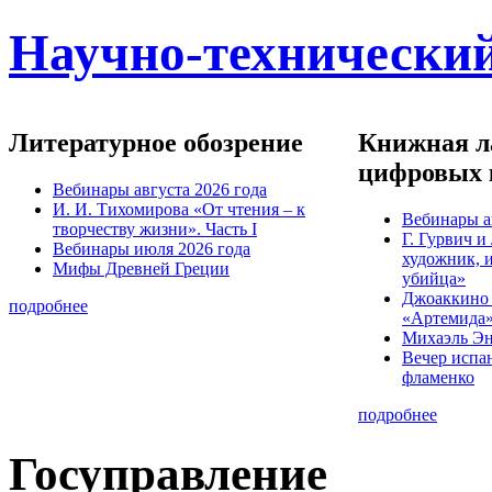
Научно-технический
Литературное обозрение
Книжная ла
цифровых 
Вебинары августа 2026 года
И. И. Тихомирова «От чтения – к
Вебинары а
творчеству жизни». Часть I
Г. Гурвич 
Вебинары июля 2026 года
художник, 
Мифы Древней Греции
убийца»
Джоаккино
подробнее
«Артемида
Михаэль Эн
Вечер испа
фламенко
подробнее
Госуправление