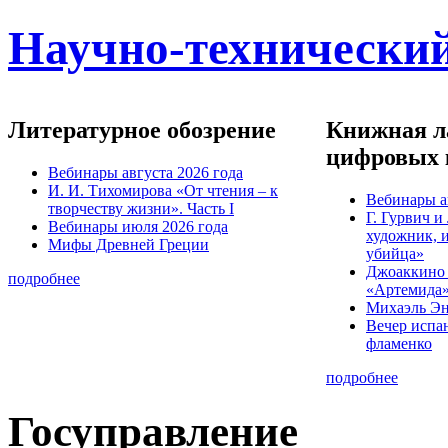
Научно-технический
Литературное обозрение
Книжная ла
цифровых 
Вебинары августа 2026 года
И. И. Тихомирова «От чтения – к
Вебинары а
творчеству жизни». Часть I
Г. Гурвич 
Вебинары июля 2026 года
художник, 
Мифы Древней Греции
убийца»
Джоаккино
подробнее
«Артемида
Михаэль Эн
Вечер испа
фламенко
подробнее
Госуправление