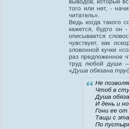
выводов, которые вс
того или нет, - нач
читатель».
Ведь когда такого с
кажется, будто он 
описывается слово
чувствует, как оск
зловонной кучки «с
раз предложенное чт
труд любой души —
«
Душа обязана тру
Не позволя
Чтоб в сту
Душа обяз
И день и но
Гони ее от 
Тащи с эта
По пустырю