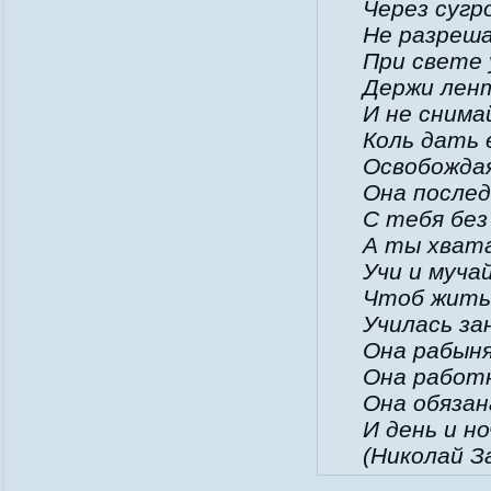
Через сугро
Не разреша
При свете 
Держи лент
И не снимай
Коль дать 
Освобожда
Она после
С тебя без
А ты хвата
Учи и муча
Чтоб жить 
Училась за
Она рабыня
Она работн
Она обяза
И день и но
(Николай З