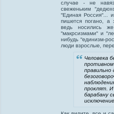
случае - не навя
свеженьким "дедю
"Единая Россия"... 
пишется погано, а 
ведь носились же
"макрсизмами" и "ле
нибудь "единизм-ро
люди взрослые, пере
Человека б
противном 
правильно 
безоговоро
наблюдения
проклят. И
барабану с
исключение
Как видите, все и 