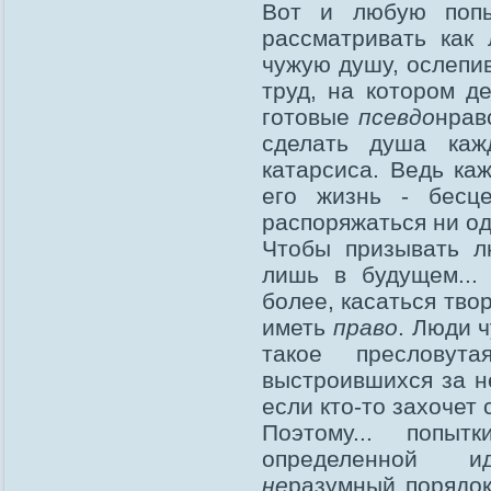
Вот и любую попы
рассматривать как
чужую душу, ослепив
труд, на котором д
готовые
псевдо
нрав
сделать душа каж
катарсиса. Ведь ка
его жизнь - бесц
распоряжаться ни од
Чтобы призывать л
лишь в будущем...
более, касаться тво
иметь
право
. Люди ч
такое пресловут
выстроившихся за н
если кто-то захочет 
Поэтому... попы
определенной и
не
разумный порядок