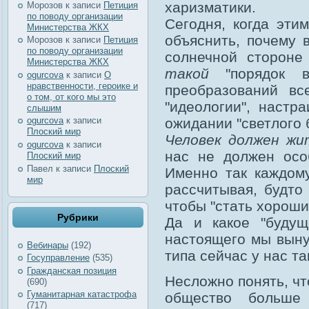
харизматики.
Морозов
к записи
Петиция
по поводу организации
Сегодня, когда эти
Министерства ЖКХ
объяснить, почему 
Морозов
к записи
Петиция
по поводу организации
солнечной стороне
Министерства ЖКХ
такой
"порядок ве
ogurcova
к записи
О
нравственности, героике и
преобразований вс
о том, от кого мы это
"идеологии", настр
слышим
ожидании "светлого 
ogurcova
к записи
Плоский мир
Человек должен ж
ogurcova
к записи
нас не должен осо
Плоский мир
Павел
к записи
Плоский
Именно так каждом
мир
рассчитывая, будто
чтобы "стать хороши
Рубрики
Да и какое "будущ
настоящего мы выну
Вебинары
(192)
типа сейчас у нас т
Госуправление
(535)
Гражданская позиция
Несложно понять, чт
(690)
Гуманитарная катастрофа
общество больше
(717)