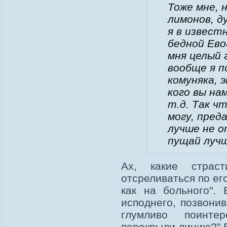
Тоже мне, 
лимонов, д
я в извест
бедной Ево
мня целый 
вообще я п
комуняка, 
кого вы на
т.д. Так ч
могу, пред
лучше не о
пущай луч
Ах, какие страс
отсреливаться по ег
как на больного".
исподнего, позвони
глумливо поинте
перекрыли линию?" Б