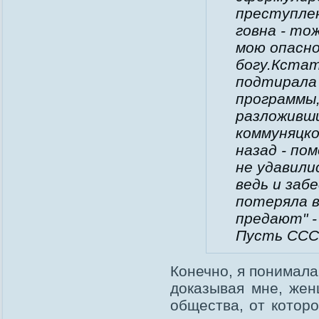
преступле
говна - то
мою опасно
богу.Кстат
подтирала
программы,
разложивш
коммуняцк
назад - по
не удавили
ведь и заб
потеряла в
предают" -
Пусть СССР
Конечно, я понимала
доказывая мне, жен
общества, от котор