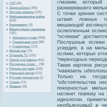
глазами, который
ГЧП
(28)
разжиревшего мельн
Дедюха-Блюз
(363)
Детская комната
(125)
С точки зрения сис
Информационные войны
штамп ложных пр
(643)
мешающий взглянуть
Коронавирус
(8)
Манипуляция сознанием
ослепленным ослик
(797)
"осликам" достает
Зрелища и чтиво
(500)
Послушные ослики 
Социальные сети
(98)
Стереотипы
(172)
усердия, а на мел
Милый дом
(75)
ослики, которых от
Огурцова TV
(153)
"переходных периодо
Опиум для народа
(411)
Такая картина рису
Последнее слово…
(39)
Рersona non grata
(103)
"
навязать идеолог
Реальный сектор
(131)
Только на госуд
Русская литература
(1)
"обстоятельства не
Сталин
(21)
Украина
(16)
покорностью мель
натянет повязку на
идеологии, примит
необъяснимый в че