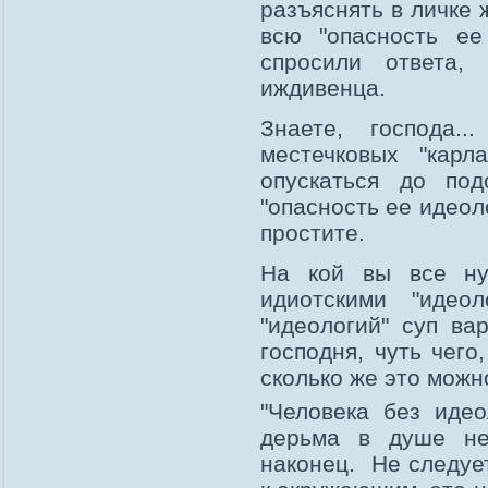
разъяснять в личке 
всю "опасность е
спросили ответа
иждивенца.
Знаете, господа.
местечковых "карл
опускаться до по
"опасность ее идеоло
простите.
На кой вы все н
идиотскими "иде
"идеологий" суп ва
господня, чуть чего
сколько же это можн
"Человека без идео
дерьма в душе не
наконец. Не следуе