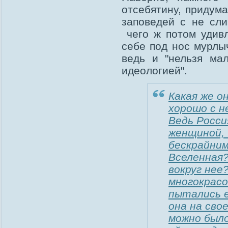
отсебятину, придума
заповедей с не сли
чего ж потом удивл
себе под нос мурлы
ведь и "нельзя мал
идеологией".
Какая же он
хорошо с не
Ведь Росси
женщиной, 
бескрайним
Вселенная?
вокруг нее
многокрасо
пытались е
она на сво
можно было