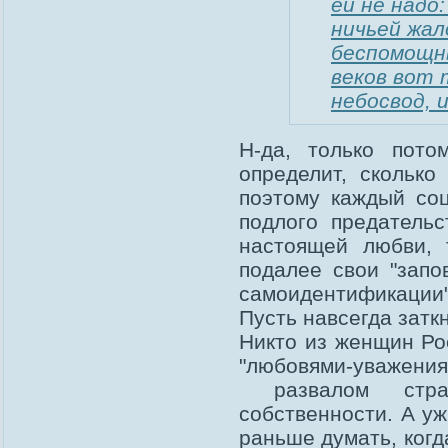
ей не надо:
ничьей жал
беспомощны
веков вот 
небосвод, и
Н-да, только пото
определит, сколько
поэтому каждый со
подлого предатель
настоящей любви, 
подалее свои "запо
самоидентификации
Пусть навсегда затк
Никто из женщин Ро
"любовями-уважени
развалом стран
собственности. А уж
раньше думать, когд