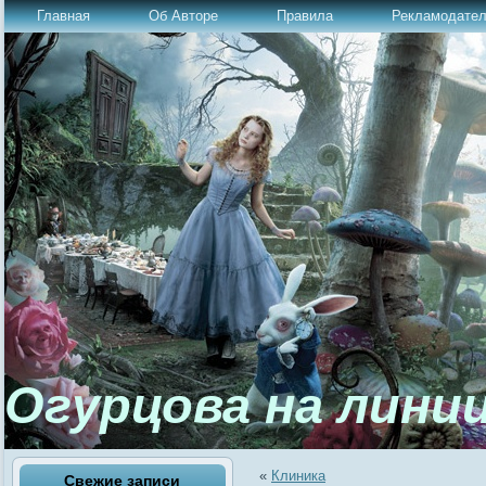
Главная
Об Авторе
Правила
Рекламодате
Огурцова на лини
«
Клиника
Свежие записи