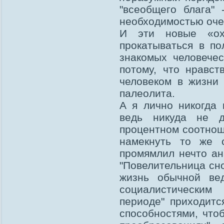
"всеобщего блага"
необходимостью оче
И эти новые «ох
прокатываться в п
знакомых человече
потому, что нравс
человеком в жизни
палеолита.
А я лично никогда 
ведь никуда не 
процентном соотнош
намекнуть то же с
промямлил нечто ан
"Повелительница сно
жизнь обычной ве
социалистическим
периоде" приходитс
способностями, что