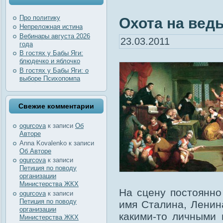
Про политику
Охота на вед
Непреложная истина
Вебинары августа 2026
23.03.2011
года
В гостях у Бабы Яги:
блюдечко и яблочко
В гостях у Бабы Яги: о
выборе Психопомпа
Свежие комментарии
ogurcova
к записи
Об
Авторе
Anna Kovalenko
к записи
Об Авторе
ogurcova
к записи
Петиция по поводу
организации
Министерства ЖКХ
На сцену постоянно
ogurcova
к записи
Петиция по поводу
имя Сталина, Ленин
организации
какими-то личными 
Министерства ЖКХ