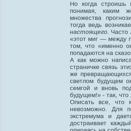
Но когда строишь 
понимая, каким ж
множества прогнози
тогда ведь возника
настоящего
. Часто
«этот миг — между 
том, что «именно о
попадаются на сказо
А как можно напис
страничке связь эт
же превращающихс
светлом будущем о
семгой и вновь по
будущем!» - так, что
Описать все, что
невозможно. Для п
экстремума и дает
достраивает кажды
опираясь на собстве