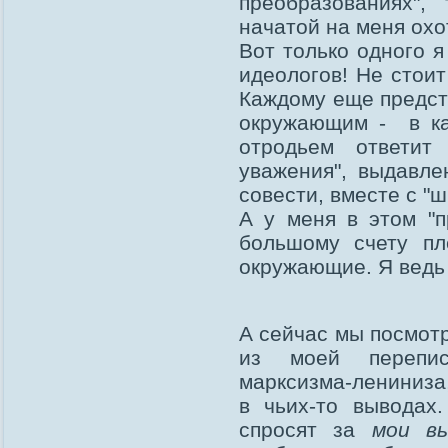
преобразованиях",
начатой на меня охо
Вот только одного я
идеологов! Не стоит
Каждому еще предсто
окружающим - в ка
отродьем ответит
уважения", выдавл
совести, вместе с "
А у меня в этом "
большому счету пл
окружающие. Я ведь
А сейчас мы посмотр
из моей перепис
марксизма-лениниза,
в чьих-то выводах
спросят за
мои в