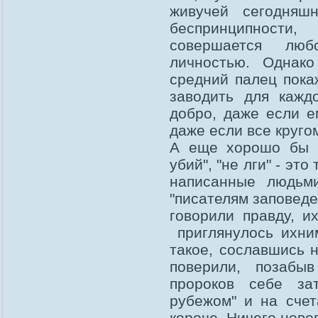
живучей сегодняшн
беспринципности,
совершается люб
личностью. Однако 
средний палец пока
заводить для каждо
добро, даже если ем
даже если все кругом
А еще хорошо бы по
убий", "не лги" - эт
написанные людьм
"писателям заповеде
говорили правду, и
приглянулось ихним
такое, сославшись 
поверили, позабы
пророков себе за
рубежом" и на счет
короче. Ничего новог