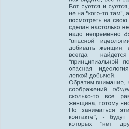
Вот суется и суется
не на "кого-то там", 
посмотреть на свою 
сделан настолько н
надо непременно
д
"опасной идеолог
добивать женщин, 
всегда найде
"принципиальной п
опасная идеология
легкой добычей.
Обратим внимание, 
соображений
обще
сколько-то все р
женщина, потому нис
Но заниматься эти
контакте", - буду
которых "нет др