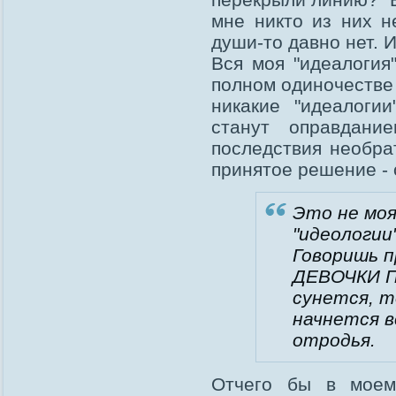
мне никто из них н
души-то давно нет. И
Вся моя "идеалогия
полном одиночестве
никакие "идеалоги
станут оправдани
последствия необра
принятое решение - 
Это не моя
"идеологии"
Говоришь п
ДЕВОЧКИ П
сунется, т
начнется вс
отродья.
Отчего бы в моем 