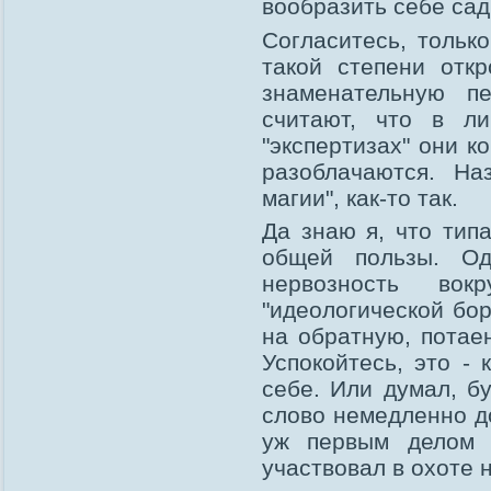
вообразить себе сад
Согласитесь, тольк
такой степени отк
знаменательную пе
считают, что в л
"экспертизах" они ко
разоблачаются. На
магии", как-то так.
Да знаю я, что тип
общей пользы. Од
нервозность во
"идеологической бор
на обратную, потае
Успокойтесь, это -
себе. Или думал, бу
слово немедленно д
уж первым делом д
участвовал в охоте 