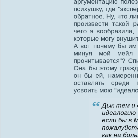
аргументацию полез
психушку, где "эксп
обратное. Ну, что 
произвести такой р
чего я вообразила, 
которые могу внуши
А вот почему бы им
минуя мой мейл 
прочитывается"? Сп
Она бы этому гражд
он бы ей, намеренн
оставлять среди 
усвоить мою "идеало
Дык тем и 
идеалогию 
если бы в 
пожалуйста
как на бол