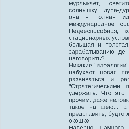
мурлыкает, свети
солнышку... дура-дур
она - полная иди
международное со
Недееспособная, к
стационарных услови
большая и толстая
зарабатыванию ден
наговорить?
Никакие "идеалогии"
набухает новая по
развиваться и ра
"Стратегическими
удержать. Что это
прочим. даже неловк
такое на шею... а
представить, будто 
окошке.
Наверно, намного