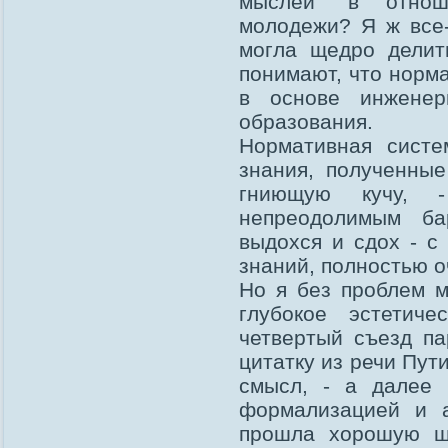
мыслей" в отнош
молодежи? Я ж все-
могла щедро делит
понимают, что норма
в основе инженер
образования.
Нормативная систе
знания, полученны
гниющую кучу, 
непреодолимым ба
выдохся и сдох - с
знаний, полностью о
Но я без проблем м
глубокое эстетич
четвертый съезд па
цитатку из речи Пут
смысл, - а далее
формализацией и 
прошла хорошую ш