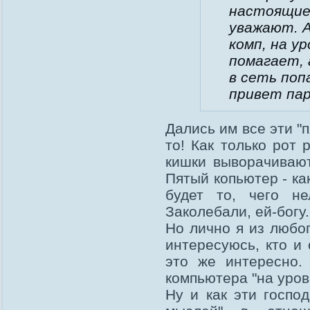
настоящие 
уважают. А
комп, на у
помагает, 
в сеть поп
привет па
Дались им все эти "
то! Как только рот 
кишки выворачивают
Пятый копьютер - ка
будет то, чего н
Заколебали, ей-богу.
Но лично я из любоп
интересуюсь, кто и 
это же интересно.
компьютера "на уров
Ну и как эти госпо