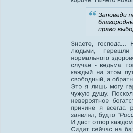
Заповеди п
благородны
право выбо
Знаете, господа...
людьми, перешли
нормального здорово
случае - ведьма, г
каждый на этом пу
свободный, а обратн
Это я лишь могу га
чужую душу. Поскол
невероятное богатс
причине я всегда р
заявлял, будто "
Рос
И даст отпор каждому
Сидит сейчас на бат