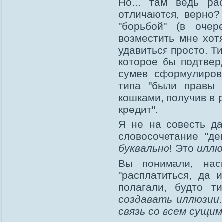
Но... там ведь ра
отличаются, верно?
"борьбой" (в оче
возместить мне хот
удавиться просто. Т
которое бы подтвер
сумев сформулиров
типа "были правы 
кошками, получив в 
кредит".
Я не на совесть да
словосочетание "де
буквально
! Это
иллю
Вы понимали, нас
"расплатиться, да 
полагали, будто 
создавать иллюзии
связь со всем сущим