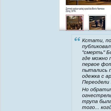
Кстати, п
публиковал
"смерть" Б
где можно 
первое фот
пытались п
одежка с а
Переодели 
Но обратит
огнестрель
трупа была
того... ко