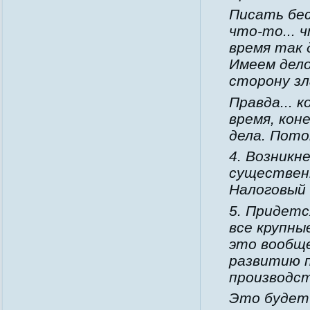
Писать бес
что-то... 
время так
Имеем дело
сторону зл
Правда... 
время, кон
дела. Пото
4. Возникн
существен
Налоговый 
5. Придетс
все крупны
это вообщ
развитию 
производст
Это будет 