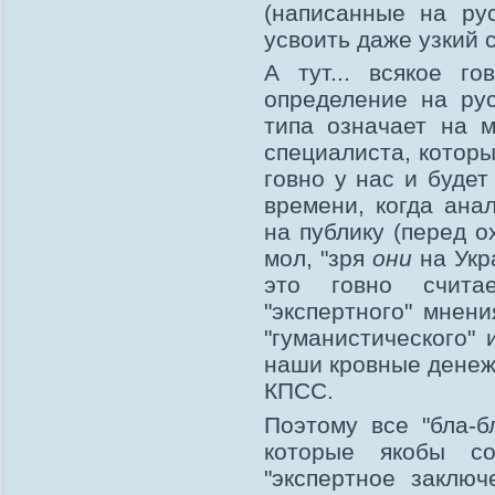
(написанные на ру
усвоить даже узкий 
А тут... всякое г
определение на рус
типа означает на м
специалиста, которы
говно у нас и будет
времени, когда ана
на публику (перед о
мол, "зря
они
на Укра
это говно счита
"экспертного" мнени
"гуманистического" 
наши кровные денежк
КПСС.
Поэтому все "бла-бл
которые якобы с
"экспертное заключ