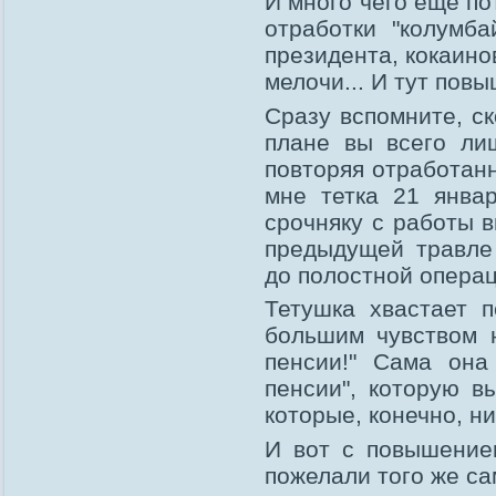
И много чего еще по
отработки "колумб
президента, кокаино
мелочи... И тут пов
Сразу вспомните, ск
плане вы всего ли
повторяя отработанн
мне тетка 21 январ
срочняку с работы в
предыдущей травле
до полостной операц
Тетушка хвастает 
большим чувством 
пенсии!" Сама она
пенсии", которую в
которые, конечно, н
И вот с повышение
пожелали того же са