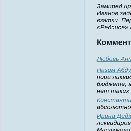
Зампред пр
Иванов зад
взятки. Пе
«Редсисе» 
Коммент
Любовь Ан
Назим Абд
пора ликви
бюджете, в
нет таких 
Константи
абсолютно
Ирина Дед
ликвидиров
Маслюкова.