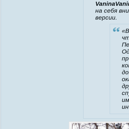
VaninaVani
на себя вн
версии.
«В
чт
Пе
Од
пр
ко
до
ок
др
сп
им
и