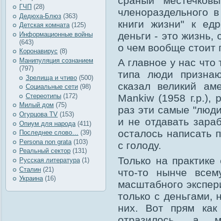
сраный местечковы
ГЧП
(28)
членораздельного в 
Дедюха-Блюз
(363)
книги жизни" к едр
Детская комната
(125)
деньги - это жизнь,
Информационные войны
(643)
о чем вообще стоит 
Коронавирус
(8)
Манипуляция сознанием
А главное у нас что 
(797)
типа люди признаю
Зрелища и чтиво
(500)
сказал великий ам
Социальные сети
(98)
Стереотипы
(172)
Mankiw (
1958 г.р.),
Милый дом
(75)
раз эти самые "люд
Огурцова TV
(153)
и не отдавать зараб
Опиум для народа
(411)
осталось написать 
Последнее слово…
(39)
Рersona non grata
(103)
с голоду.
Реальный сектор
(131)
Только на практике 
Русская литература
(1)
Сталин
(21)
что-то нынче всем
Украина
(16)
масштабного экспер
только с деньгами,
них. Вот прям как
отразилось, а м