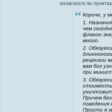
излагался по пункта
Короче, у 
1. Назначи
чем сегодн
флакон эн
много.
2. Обязуюс
длинноноги
рецензии в
вам бог уз
при минис
3. Обязуюс
стоимость 
уничтожить
Причем без
поведения 
Просто я з