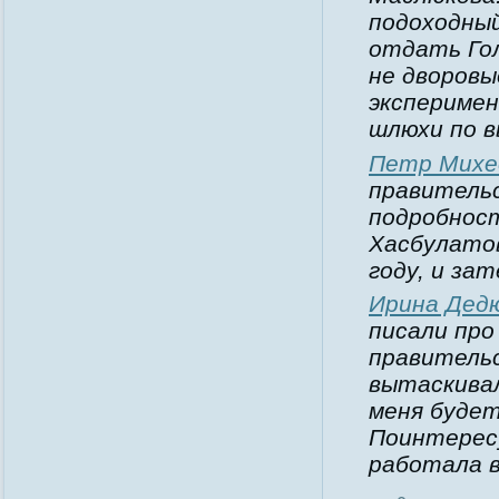
подоходный
отдать Гол
не дворовы
экспериме
шлюхи по в
Петр Михе
правитель
подробност
Хасбулатов
году, и за
Ирина Дед
писали про 
правитель
вытаскива
меня будет
Поинтересу
работала в