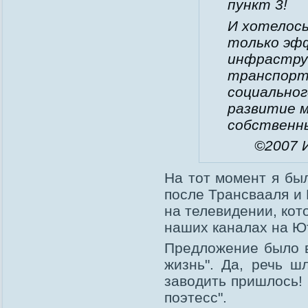
пункт 3!
И хотелос
только эф
инфраструк
транспортн
социальног
развитие м
собственн
©2007 
На тот момент я бы
после Трансвааля и 
на телевидении, ко
наших каналах на Ю
Предложение было в
жизнь". Да, речь ш
заводить пришлось! 
поэтесс".