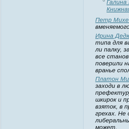
Галина
Книжна
Петр Михе
вменяемог
Ирина Дед
типа для в
ли палку, 
все станов
поверили н
вранье спо
Платон Ми
заходи в л
префектуру
шкирок и п
взяток, в 
грехах. Не
либеральны
может.