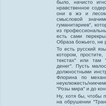
было, начисто игн
нравственное содер
они в жэ и лесом
смысловой значим
гуманитариев", кот
из профессиональны
есть сами перекр
Образа божьего, не 
То есть русский яз
котором, простите,
текстах" или там "
денег". Пусть мало
должностными инст
Флорина по механ
неуклюжесть/никчем
"Розы мира" и до кон
Ну, хотя бы, чтобы 
на обрушении "Тран