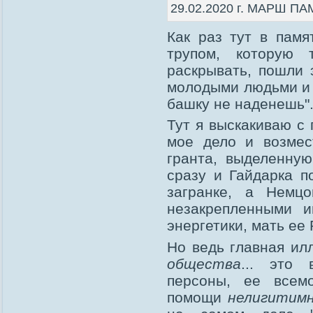
29.02.2020 г. МАРШ 
Как раз тут в памя
трупом, которую
раскрывать, пошли 
молодыми людьми и 
башку не наденешь"
Тут я выскакиваю с
мое дело и возме
гранта, выделенную
сразу и Гайдарка п
загранке, а Немц
незакрепленными 
энергетики, мать ее 
Но ведь главная и
общества
... это 
персоны, ее всем
помощи
нелигитим