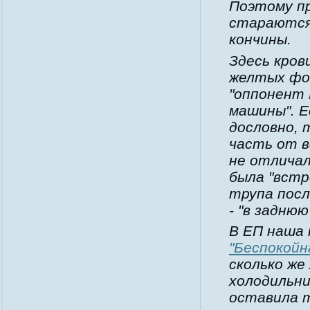
Поэтому пр
стараются
кончины.
Здесь кров
желтых фон
"оппонент 
машины". Е
дословно, 
часть от в
не отлича
была "встр
трупа пос
- "в заднюю
В ЕП наша 
"Беспокойн
сколько же
холодильни
оставила 