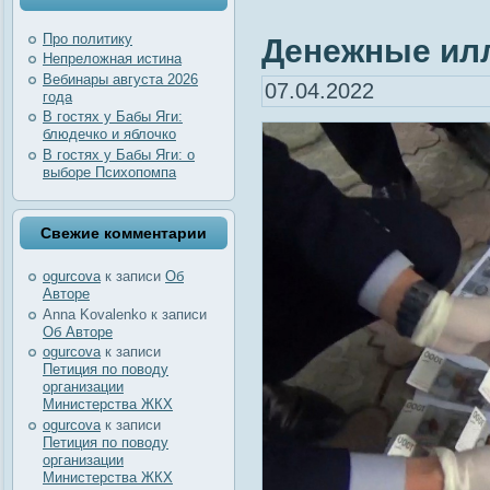
Про политику
Денежные илл
Непреложная истина
Вебинары августа 2026
07.04.2022
года
В гостях у Бабы Яги:
блюдечко и яблочко
В гостях у Бабы Яги: о
выборе Психопомпа
Свежие комментарии
ogurcova
к записи
Об
Авторе
Anna Kovalenko
к записи
Об Авторе
ogurcova
к записи
Петиция по поводу
организации
Министерства ЖКХ
ogurcova
к записи
Петиция по поводу
организации
Министерства ЖКХ