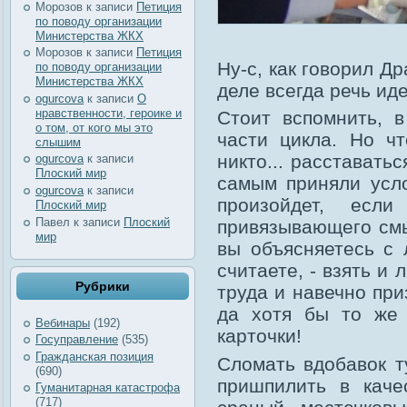
Морозов
к записи
Петиция
по поводу организации
Министерства ЖКХ
Морозов
к записи
Петиция
Ну-с, как говорил Д
по поводу организации
Министерства ЖКХ
деле всегда речь иде
ogurcova
к записи
О
нравственности, героике и
Стоит вспомнить, 
о том, от кого мы это
части цикла. Но ч
слышим
никто... расстават
ogurcova
к записи
Плоский мир
самым приняли усло
ogurcova
к записи
произойдет, если
Плоский мир
Павел
к записи
Плоский
привязывающего смы
мир
вы объясняетесь с 
считаете, - взять и
Рубрики
труда и навечно пр
да хотя бы то же 
Вебинары
(192)
карточки!
Госуправление
(535)
Гражданская позиция
Сломать вдобавок т
(690)
пришпилить в качес
Гуманитарная катастрофа
(717)