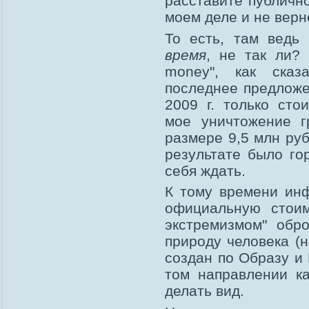
расставите публичн
моем деле и не верн
То есть, там ведь 
время
, не так ли? 
money", как ска
последнее предложе
2009 г. только сто
мое уничтожение г
размере 9,5 млн ру
результате было го
себя ждать.
К тому времени ин
официальную стоим
экстремизмом" обр
природу человека (
создан по Образу и
том направлении ка
делать вид.