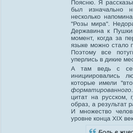
Поясню. Я рассказы
был изначально на
несколько напомина
"Розы мира". Недор
Державина к Пушкин
момент, когда за п
языке можно стало 
Поэтому все потуг
уперлись в дикие ме
А там ведь с се
инициировались л
которые имели "вт
форматированного
цитат на русском, 
образ, а результат 
И множество челов
уровне конца ХIХ ве
Боль в жив