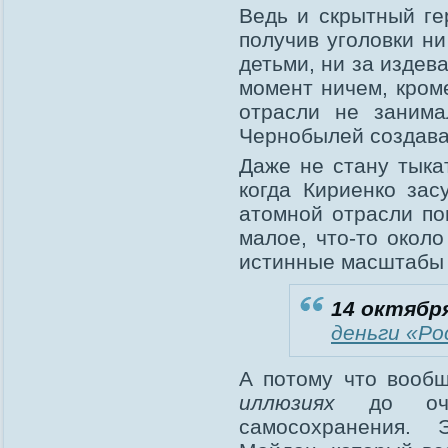
Ведь и скрытный ге
получив уголовки н
детьми, ни за издева
момент ничем, кром
отрасли не занима
Чернобылей создава
Даже не стану тыкат
когда Кириенко зас
атомной отрасли по
малое, что-то окол
истинные масштабы 
14 октября
деньги «Р
А потому что вообщ
иллюзиях
до очен
самосохранения.