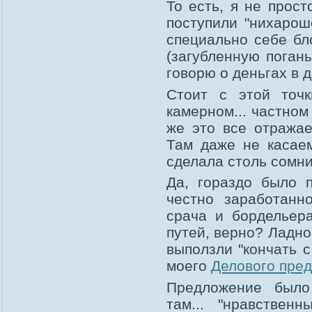
То есть, я не прост
поступили "нихарош
специально себе бл
(загубленную поган
говорю о деньгах в д
Стоит с этой точ
камерном... частном
же это все отражае
Там даже не касаем
сделала столь сомни
Да, гораздо было 
честно заработанн
срача и бордельера
путей, верно? Ладно
выползли "кончать с
моего
Делового пре
Предложение было
там... "нравствен