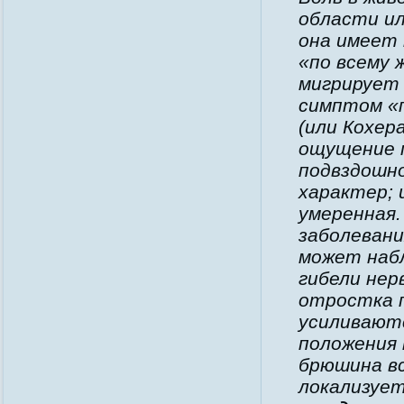
области ил
она имеет 
«по всему 
мигрирует
симптом «
(или Кохер
ощущение п
подвздошн
характер; 
умеренная.
заболевани
может набл
гибели нер
отростка п
усиливаютс
положения 
брюшина вс
локализует