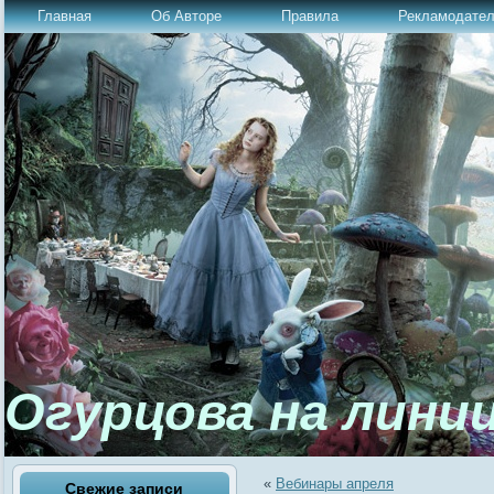
Главная
Об Авторе
Правила
Рекламодате
Огурцова на лини
«
Вебинары апреля
Свежие записи