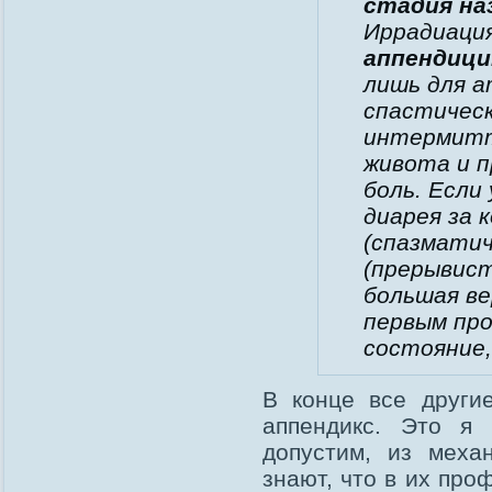
стадия н
Иррадиаци
аппендиц
лишь для 
спастическ
интермитт
живота и 
боль. Если
диарея за 
(спазмати
(прерывис
большая в
первым пр
состояние
В конце все други
аппендикс. Это я 
допустим, из меха
знают, что в их про