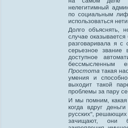
на самом деле "в
нелегитимный адми
по социальным лиф
использоваться нет
Долго объяснять, н
случае оказывается 
разговаривала я с
серьезное звание в
доступное автома
бессмысленным ег
Простота
такая нас
умения и способно
выходит такой пар
проблемы за пару се
И мы помним, какая
когда вдруг деньг
русских", решающих 
зачищают, они 
закрепления имуще