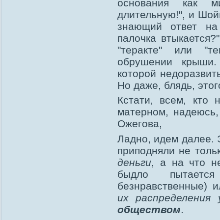
основания как 
длительную!", и Шо
знающий ответ на 
палочка втыкается?
"теракте" или "т
обрушении крыши. 
которой недоразвит
Но даже, блядь, этог
Кстати, всем, кто 
матерном, надеюсь,
Ожегова,
Ладно, идем далее. 
приподняли не тольк
деньги
, а на что н
быдло пытается
безнравственные) 
их распределения
обществом
.