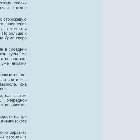
оэтому собаки
ечая каждое
но сторожевую
го населения
она в моменты
. Но больше к
ому Ирма скоро
ин в соседний
озь зубы "На
тственностью,
 уже никаких
запамятовала,
ыло зайти и в
выросла, она
еня.
е, нас в этом
.. очередной
гигиенические
адости на три
гиенического
анно заразить
ии свозили в