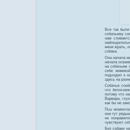
Все так были
собачьему соо
нам сливает
наблюдательне
меня жрать, п
собака.
Она начала м
начала осваив
на собачьем 
себе мимико
подходил к н
здесь на разн
Собачье сооб
что белоснеж
потому что на
Варвара, глух
как бы не за
Псы моментал
они тут ряды
не понравило
чувствуют се
Без собаки на