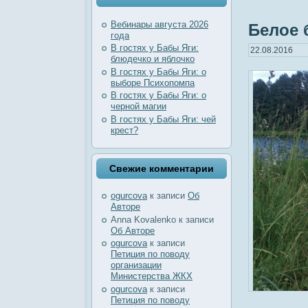
Вебинары августа 2026
Белое 
года
В гостях у Бабы Яги:
22.08.2016
блюдечко и яблочко
В гостях у Бабы Яги: о
выборе Психопомпа
В гостях у Бабы Яги: о
черной магии
В гостях у Бабы Яги: чей
крест?
Свежие комментарии
ogurcova
к записи
Об
Авторе
Anna Kovalenko
к записи
Об Авторе
ogurcova
к записи
Петиция по поводу
организации
Министерства ЖКХ
ogurcova
к записи
Петиция по поводу