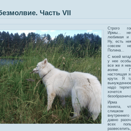
безмолвие. Часть VII
Строго го
Ирмы... н
любимая и 
Ну, есть не
совсем н
Полина...
С моей мла
у нее особы
все же я не
волне
. П
настоящая хо
крути. Я та
вынужденн
надо терпет
хочется
безобразнича
Ирма мо
поняла, 
слишк
внутреннего
давно разоч
всех поп
развесели