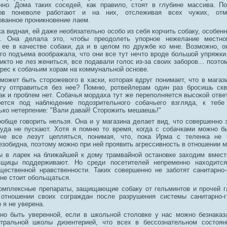
нно. Дома таких соседей, как правило, стоят в глубине массива. П
ов поневоле работают и на них, отслеживая всех чужих, отм
ованное проникновение лаем.
а видная, ей даже необязательно особо из себя корчить собаку, особен
. Она делала это, чтобы преодолеть упорное нежелание местно
 ее в качестве собаки, да и в целом по дружбе ко мне. Возможно, 
го подъема воображала, что они все тут нечто вроде большой упряжки
икто не лез жениться, все подавали голос из-за своих заборов... поэт
рес к собачьим хорам на коммунальной основе.
может быть сторожевого в хаски, которая вдруг понимает, что в магаз
гу отправиться без нее? Помню, ротвейлерам один раз бросишь скв
так и проблем нет. Собачья мордаха тут же переполняется высокой отве
рется под наблюдение подозрительного собачьего взгляда, к тебе
ько нетерпение: "Вали давай! Сторожить мешаешь!"
ообще говорить нельзя. Она и у магазина делает вид, что совершенно 
туда не пускают. Хотя я помню то время, когда с собачками можно б
нче все лезут цепляться, понимая, что, пока Ирма с теленка не 
зобидна, поэтому можно при ней проявить агрессивность в отношении м
мы в ларек на ближайшей к дому трамвайной остановке заходим вмест
вщицы поддерживают. Но среди посетителей непременно находится.
щественной нравственности. Таких совершенно не заботят санитарно-
не стоит обольщаться.
омплексные препараты, защищающие собаку от гельминтов и прочей г
отношении своих сограждан после разрушения системы санитарно-ги
 я не уверена.
но быть уверенной, если в школьной столовке у нас можно безнаказ
тральной школы дизентерией, что всех в бессознательном состоян