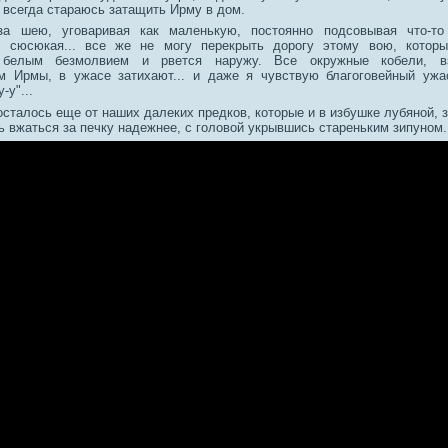
 всегда стараюсь затащить Ирму в дом.
за шею, уговаривая как маленькую, постоянно подсовывая что-то 
и сюсюкая... все же не могу перекрыть дорогу этому вою, которы
 белым безмолвием и рвется наружу. Все окружные кобели, вз
м Ирмы, в ужасе затихают... и даже я чувствую благоговейный ужа
-у"...
осталось еще от наших далеких предков, которые и в избушке лубяной, 
ь вжаться за печку надежнее, с головой укрывшись стареньким зипуном.