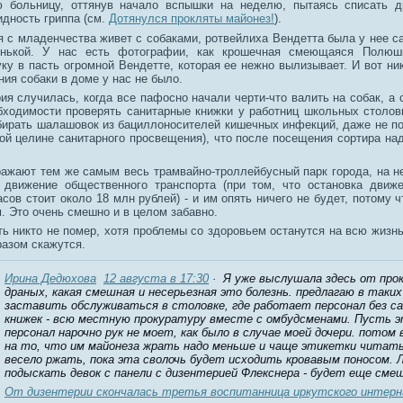
 больницу, оттянув начало вспышки на неделю, пытаясь списать д
идность гриппа (см.
Дотянулся прокляты майонез!
).
я с младенчества живет с собаками, ротвейлиха Вендетта была у нее с
янькой. У нас есть фотографии, как крошечная смеющаяся Полюш
ку в пасть огромной Вендетте, которая ее нежно вылизывает. И вот ни
ния собаки в доме у нас не было.
ия случилась, когда все пафосно начали черти-что валить на собак, а 
бходимости проверять санитарные книжки у работниц школьных столов
бирать шалашовок из бациллоносителей кишечных инфекций, даже не 
ой целине санитарного просвещения), что после посещения сортира над
ражают тем же самым весь трамвайно-троллейбусный парк города, на н
 движение общественного транспорта (при том, что остановка движ
асов стоит около 18 млн рублей) - и им опять ничего не будет, потому 
. Это очень смешно и в целом забавно.
оть никто не помер, хотя проблемы со здоровьем останутся на всю жизн
разом скажутся.
Ирина Дедюхова
12 августа в 17:30
· Я уже выслушала здесь от прок
драных, какая смешная и несерьезная это болезнь. предлагаю в таких
заставить обслуживаться в столовке, где работает персонал без с
книжек - всю местную прокуратуру вместе с омбудсменами. Пусть 
персонал нарочно рук не моет, как было в случае моей дочери. потом 
на то, что им майонеза жрать надо меньше и чаще этикетки читать
весело ржать, пока эта сволочь будет исходить кровавым поносом. 
подыскать девок с панели с дизентерией Флекснера - будет еще сме
От дизентерии скончалась третья воспитанница иркутского интер