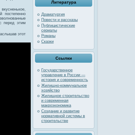
Литература
вкусненькое,
й постепенно
Драматургия
волнованные
Повести и рассказы
с перед этим
Публицистические
сериалы
заслышав этот
Романы
Сказки
Ссылки
Государственное
управление в России —
история и современность
Жилищно-коммунальное
хозяйство
Жилищное строительство
и современная
макроэкономика
Создание и развитие
нормативной системы в
строительстве