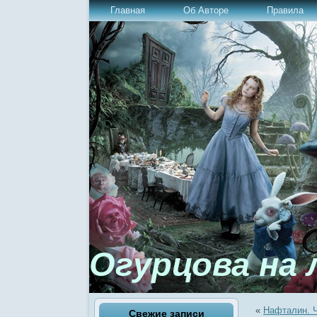
Главная
Об Авторе
Правила
Огурцова на 
«
Нафталин. Ч
Свежие записи