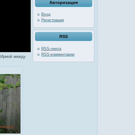
Авторизация
Вход
Регистрация
RSS
RSS
-лента
RSS
-комментарии
с Ирмой между