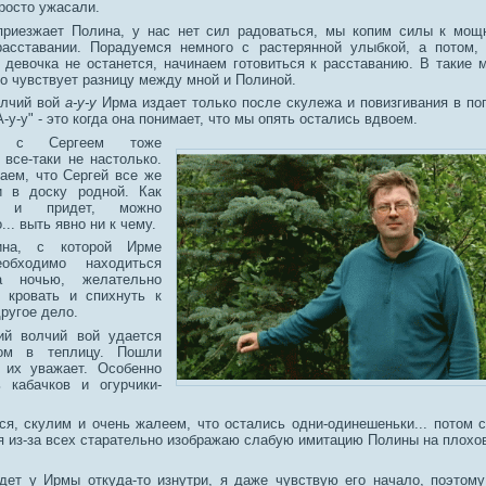
росто ужасали.
приезжает Полина, у нас нет сил радоваться, мы копим силы к мощ
асставании. Порадуемся немного с растерянной улыбкой, а потом, 
 девочка не останется, начинаем готовиться к расставанию. В такие
о чувствует разницу между мной и Полиной.
олчий вой
а-у-у
Ирма издает только после скулежа и повизгивания в по
А-у-у" - это когда она понимает, что мы опять остались вдвоем.
ия с Сергеем тоже
 все-таки не настолько.
аем, что Сергей все же
и в доску родной. Как
 и придет, можно
... выть явно ни к чему.
на, с которой Ирме
обходимо находиться
а ночью, желательно
 кровать и спихнуть к
другое дело.
кий волчий вой удается
ом в теплицу. Пошли
 их уважает. Особенно
 кабачков и огурчики-
я, скулим и очень жалеем, что остались одни-одинешеньки... потом 
 я из-за всех старательно изображаю слабую имитацию Полины на плохо
дет у Ирмы откуда-то изнутри, я даже чувствую его начало, поэтом