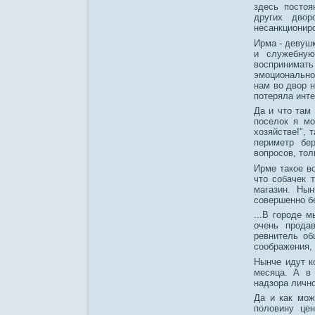
здесь постоя
других двор
несанкционир
Ирма - девушк
и служебную
воспринимать
эмоционально
нам во двор н
потеряла инте
Да и что там 
поселок я мо
хозяйстве!", 
периметр бе
вопросов, тол
Ирме такое в
что собачек 
магазин. Ны
совершенно бе
...В городе 
очень прода
ревнитель об
соображения, 
Нынче идут к
месяца. А в 
надзора лично
Да и как мож
половину цен