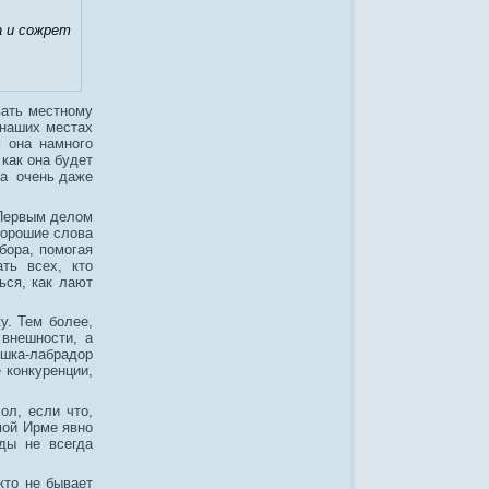
а и сожрет
вать местному
 наших местах
 она намного
 как она будет
 а очень даже
 Первым делом
хорошие слова
бора, помогая
ть всех, кто
ься, как лают
у. Тем более,
 внешности, а
ушка-лабрадор
 конкуренции,
л, если что,
мой Ирме явно
ды не всегда
кто не бывает