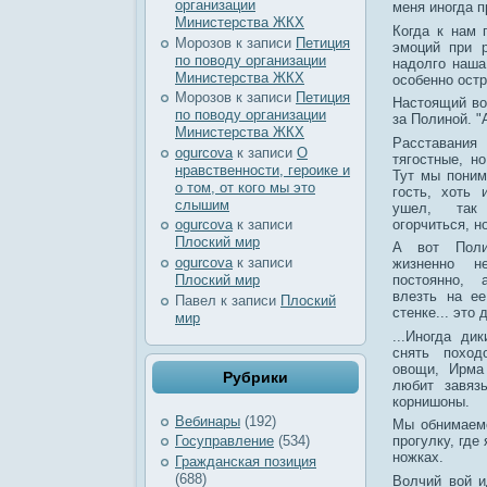
организации
меня иногда п
Министерства ЖКХ
Когда к нам 
Морозов
к записи
Петиция
эмоций при р
по поводу организации
надолго наша
Министерства ЖКХ
особенно остр
Морозов
к записи
Петиция
Настоящий в
по поводу организации
за Полиной. "
Министерства ЖКХ
Расставан
ogurcova
к записи
О
тягостные, но
нравственности, героике и
Тут мы поним
о том, от кого мы это
гость, хоть 
слышим
ушел, так
огорчиться, но
ogurcova
к записи
Плоский мир
А вот Поли
ogurcova
к записи
жизненно не
Плоский мир
постоянно, 
влезть на ее
Павел
к записи
Плоский
стенке... это 
мир
...Иногда ди
снять поход
овощи, Ирма
Рубрики
любит завязь
корнишоны.
Вебинары
(192)
Мы обнимаемс
прогулку, где
Госуправление
(534)
ножках.
Гражданская позиция
(688)
Волчий вой и