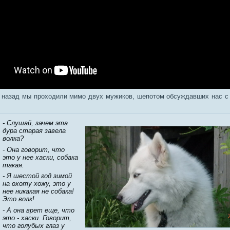
 назад мы проходили мимо двух мужиков, шепотом обсуждавших нас 
- Слушай, зачем эта
дура старая завела
волка?
- Она говорит, что
это у нее хаски, собака
такая.
- Я шестой год зимой
на охоту хожу, это у
нее никакая не собака!
Это волк!
- А она врет еще, что
это - хаски. Говорит,
что голубых глаз у