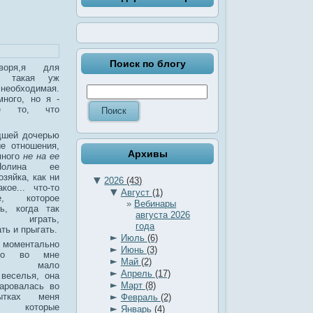
Поиск по блогу
воря,я для
е такая уж
необходимая.
много, но я -
е то, что
дшей дочерью
е отношения,
Архивы
много
не на ее
олина ее
зяйка, как ни
▼
2026
(43)
кое... что-то
▼
Август
(1)
ое, которое
Вебинары
ь, когда так
августа 2026
 играть,
года
ть и прыгать.
►
Июль
(6)
ментально
►
Июнь
(3)
что во мне
►
Май
(2)
ом мало
►
Апрель
(17)
 веселья, она
►
Март
(8)
аровалась во
►
ытках меня
Февраль
(2)
ть, которые
►
Январь
(4)