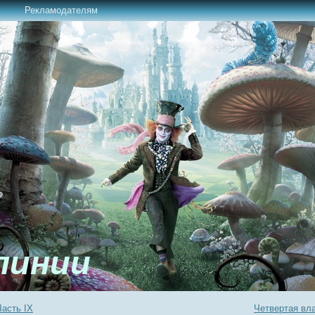
Рекламодателям
линии
асть IХ
Четвертая вла