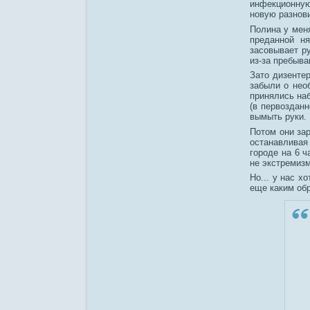
инфекционную
новую разнов
Полина у мен
преданной н
засовывает ру
из-за пребыва
Зато дизентер
забыли о нео
принялись на
(в первозданн
вымыть руки.
Потом они за
останавливая
городе на 6 ч
не экстремизм
Но... у нас х
еще каким об