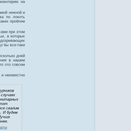
изентерию на
амой нежной и
ка по локоть
каких проблем
сами при этом
ых, в которых
подозревающих
о бы все-таки
есколько дней
ения в нашем
что это совсем
ь и неизвестно
урчиков
 случаях
анитарных
этот
все свалим
. И будем
Лучше
шнее.
ната