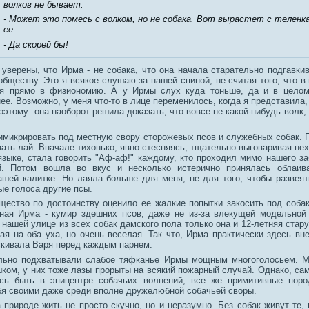
волков не бывает.
- Может это помесь с волком, но не собака. Вот вырастет с теленк
ее.
- Да скорей бы!
 уверены, что Ирма - не собака, что она начала старательно подгавки
бществу. Это я всякое слушаю за нашей спиной, не считая того, что в
ся прямо в физиономию. А у Ирмы слух куда тоньше, да и в целом
е. Возможно, у меня что-то в лице переменилось, когда я представила,
оэтому она наоборот решила доказать, что вовсе не какой-нибудь волк,
имикрировать под местную свору сторожевых псов и служебных собак.
ать лай. Вначале тихонько, явно стесняясь, тщательно выговаривая не
языке, стала говорить "Аф-аф!" каждому, кто проходил мимо нашего за
й. Потом вошла во вкус и несколько истерично принялась облаива
ашей калитке. Но лаяла больше для меня, не для того, чтобы развеят
ые голоса другие псы.
щество по достоинству оценило ее жалкие попытки закосить под собак
ная Ирма - кумир здешних псов, даже не из-за влекущей модельной
 нашей улице из всех собак дамского пола только она и 12-летняя стар
ая на оба уха, но очень веселая. Так что, Ирма практически здесь вне
искивала Варя перед каждым парнем.
ьно подхватывали слабое тяфканье Ирмы мощным многоголосьем. Мо
шком, у них тоже лазы прорыты на всякий пожарный случай. Однако, са
сь быть в эпицентре собачьих волнений, все же примитивные поро
бя своими даже среди вполне дружелюбной собачьей своры.
 природе жить не просто скучно, но и неразумно. Без собак живут те, 