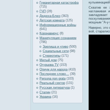
кульминацией
Гуманитарная катастрофа
(715)
Схватив ее 
ГЧП
(28)
наглаживая 
завладевает
Дедюха-Блюз
(363)
поскуливание
Детская комната
(125)
мощным "А-у-у
Информационные войны
Наверно, это 
(641)
вой, старалис
Коронавирус
(8)
Манипуляция сознанием
(796)
Зрелища и чтиво
(500)
Социальные сети
(98)
Стереотипы
(171)
Милый дом
(75)
Огурцова TV
(153)
Опиум для народа
(410)
Последнее слово…
(39)
Рersona non grata
(103)
Реальный сектор
(131)
Русская литература
(1)
Сталин
(21)
Украина
(16)